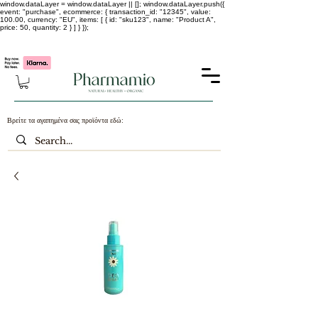
window.dataLayer = window.dataLayer || []; window.dataLayer.push({
event: "purchase", ecommerce: { transaction_id: "12345", value:
100.00, currency: "EU", items: [ { id: "sku123", name: "Product A",
price: 50, quantity: 2 } ] } });
-25% σε ΟΛΑ τα κορεάτικα καλλυντικά !!!!
Βρείτε τα αγαπημένα σας προϊόντα εδώ: