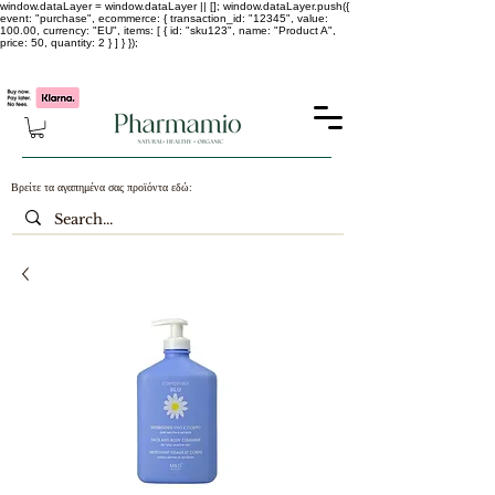
window.dataLayer = window.dataLayer || []; window.dataLayer.push({
event: "purchase", ecommerce: { transaction_id: "12345", value:
100.00, currency: "EU", items: [ { id: "sku123", name: "Product A",
price: 50, quantity: 2 } ] } });
-25% σε ΟΛΑ τα κορεάτικα καλλυντικά !!!!
Βρείτε τα αγαπημένα σας προϊόντα εδώ: