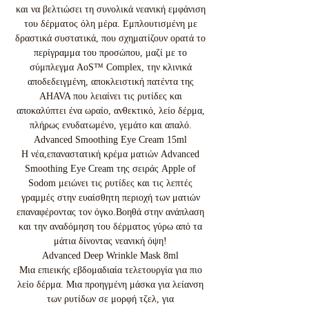
και να βελτιώσει τη συνολικά νεανική εμφάνιση
του δέρματος όλη μέρα. Εμπλουτισμένη με
δραστικά συστατικά, που σχηματίζουν ορατά το
περίγραμμα του προσώπου, μαζί με το
σύμπλεγμα AoS™ Complex, την κλινικά
αποδεδειγμένη, αποκλειστική πατέντα της
AHAVA που λειαίνει τις ρυτίδες και
αποκαλύπτει ένα ωραίο, ανθεκτικό, λείο δέρμα,
πλήρως ενυδατωμένο, γεμάτο και απαλό.
Advanced Smoothing Eye Cream 15ml
Η νέα,επαναστατική κρέμα ματιών Advanced
Smoothing Eye Cream της σειράς Apple of
Sodom μειώνει τις ρυτίδες και τις λεπτές
γραμμές στην ευαίσθητη περιοχή των ματιών
επαναφέροντας τον όγκο.Βοηθά στην ανάπλαση
και την αναδόμηση του δέρματος γύρω από τα
μάτια δίνοντας νεανική όψη!
Advanced Deep Wrinkle Mask 8ml
Μια επιεικής εβδομαδιαία τελετουργία για πιο
λείο δέρμα. Μια προηγμένη μάσκα για λείανση
των ρυτίδων σε μορφή τζελ, για