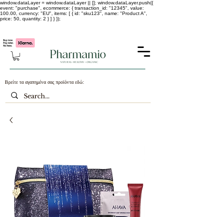
window.dataLayer = window.dataLayer || []; window.dataLayer.push({
event: "purchase", ecommerce: { transaction_id: "12345", value:
100.00, currency: "EU", items: [ { id: "sku123", name: "Product A",
price: 50, quantity: 2 } ] } });
-25% σε ΟΛΑ τα κορεάτικα καλλυντικά !!!!
Βρείτε τα αγαπημένα σας προϊόντα εδώ: