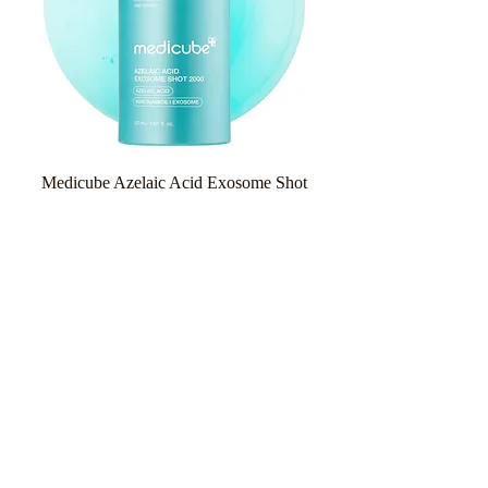
Medicube Azelaic Acid Exosome Shot
Serum 2000 30ml
Κανονική τιμή
Τιμή Έκπτωσης
26,90 €
20,18 €