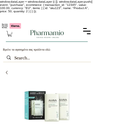
window.dataLayer = window.dataLayer || []; window.dataLayer.push({
event: "purchase", ecommerce: { transaction_id: "12345", value:
100.00, currency: "EU", items: [ { id: "sku123", name: "Product A",
price: 50, quantity: 2 } ] } });
-25% σε ΟΛΑ τα κορεάτικα καλλυντικά !!!!
Βρείτε τα αγαπημένα σας προϊόντα εδώ: