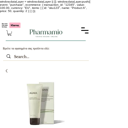
window.dataLayer = window.dataLayer || []; window.dataLayer.push({
event: "purchase", ecommerce: { transaction_id: "12345", value:
100.00, currency: "EU", items: [ { id: "sku123", name: "Product A",
price: 50, quantity: 2 } ] } });
-25% σε ΟΛΑ τα κορεάτικα καλλυντικά !!!!
Βρείτε τα αγαπημένα σας προϊόντα εδώ: