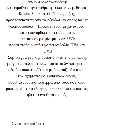
γλυκάνης/L-καρνοσίνης

καταπραΰνει την ερυθρότητα και τον ερεθισμό. 
Καταπολεμά τις ελεύθερες ρίζες, 
προστατεύοντας από το οξειδωτικό στρες και τη 
γλυκοοξείδωση. Προωθεί τους μηχανισμούς 
αυτο-επανόρθωσης του δέρματος.

Φωτοσταθερά φίλτρα UVA-UVB

προστατεύουν από την ακτινοβολία UVA και 
UVB

Σύμπλεγμα γενικής δράσης κατά της ρύπανσης

μείγμα φυτοδραστικών συστατικών από φύτρο 
ρυζιού, κόκκινο ρύζι και μαύρο ρύζι. Αποτρέπει 
τον σχηματισμό ελεύθερων ριζών, 
προστατεύοντας το δέρμα από τους αστικούς 
ρύπους και το μπλε φως που εκπέμπεται από τις 
ηλεκτρονικές συσκευές.
Σχετικά προϊόντα