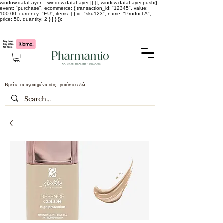
window.dataLayer = window.dataLayer || []; window.dataLayer.push({
event: "purchase", ecommerce: { transaction_id: "12345", value:
100.00, currency: "EU", items: [ { id: "sku123", name: "Product A",
price: 50, quantity: 2 } ] } });
-25% σε ΟΛΑ τα κορεάτικα καλλυντικά !!!!
Βρείτε τα αγαπημένα σας προϊόντα εδώ: