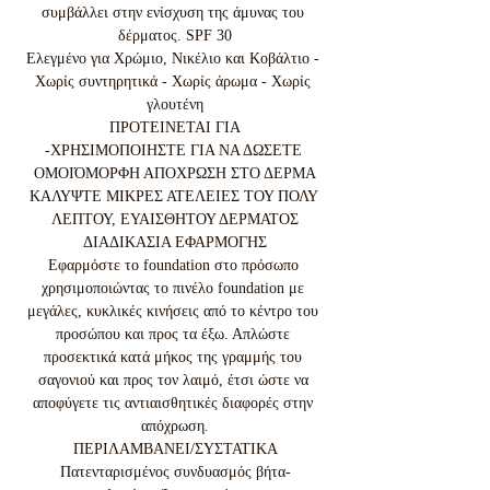
συμβάλλει στην ενίσχυση της άμυνας του 
δέρματος. SPF 30

Ελεγμένο για Χρώμιο, Νικέλιο και Κοβάλτιο - 
Χωρίς συντηρητικά - Χωρίς άρωμα - Χωρίς 
γλουτένη

ΠΡΟΤΕΙΝΕΤΑΙ ΓΙΑ

-ΧΡΗΣΙΜΟΠΟΙΗΣΤΕ ΓΙΑ ΝΑ ΔΩΣΕΤΕ 
ΟΜΟΙΌΜΟΡΦΗ ΑΠΟΧΡΩΣΗ ΣΤΟ ΔΕΡΜΑ

ΚΑΛΥΨΤΕ ΜΙΚΡΕΣ ΑΤΕΛΕΙΕΣ ΤΟΥ ΠΟΛΥ 
ΛΕΠΤΟΥ, ΕΥΑΙΣΘΗΤΟΥ ΔΕΡΜΑΤΟΣ

ΔΙΑΔΙΚΑΣΙΑ ΕΦΑΡΜΟΓΗΣ

Εφαρμόστε το foundation στο πρόσωπο 
χρησιμοποιώντας το πινέλο foundation με 
μεγάλες, κυκλικές κινήσεις από το κέντρο του 
προσώπου και προς τα έξω. Απλώστε 
προσεκτικά κατά μήκος της γραμμής του 
σαγονιού και προς τον λαιμό, έτσι ώστε να 
αποφύγετε τις αντιαισθητικές διαφορές στην 
απόχρωση.

ΠΕΡΙΛΑΜΒΑΝΕΙ/ΣΥΣΤΑΤΙΚΑ

Πατενταρισμένος συνδυασμός βήτα-