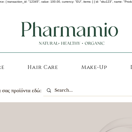
 transaction_id: "12345", value: 100.00, currency: "EU", items: [ { id: "sku123", name: "Product A
-25% σε ΟΛΑ τα κορεάτικα καλλυντικά !
re
Hair Care
Make-Up
 σας προϊόντα εδώ: