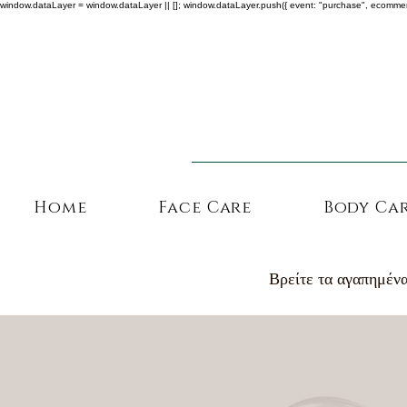
window.dataLayer = window.dataLayer || []; window.dataLayer.push({ event: "purchase", ecommerce: {
Home
Face Care
Body Ca
Βρείτε τα αγαπημένα