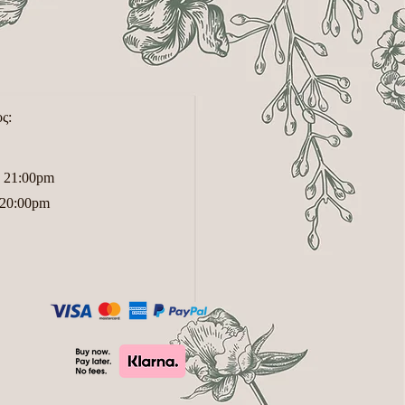
ς:
- 21:00pm
- 20:00pm