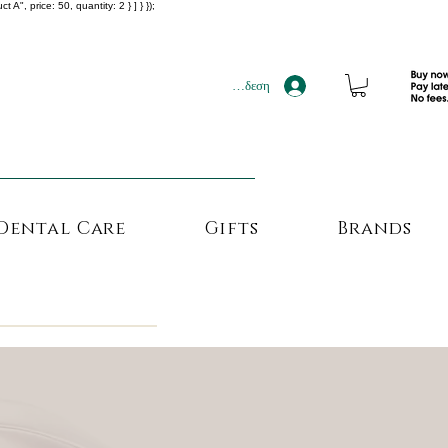
", price: 50, quantity: 2 } ] } });
!!!
Σύνδεση
Dental Care
Gifts
Brands